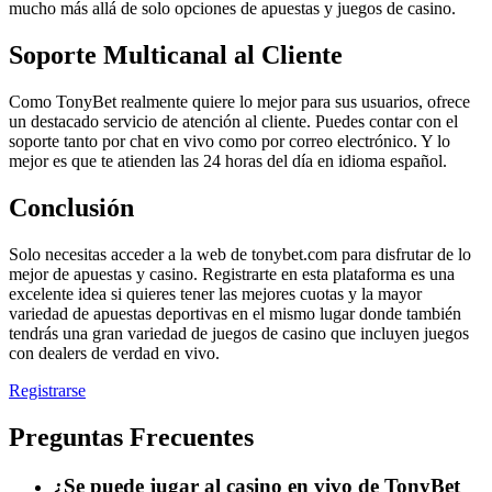
mucho más allá de solo opciones de apuestas y juegos de casino.
Soporte Multicanal al Cliente
Como TonyBet realmente quiere lo mejor para sus usuarios, ofrece
un destacado servicio de atención al cliente. Puedes contar con el
soporte tanto por chat en vivo como por correo electrónico. Y lo
mejor es que te atienden las 24 horas del día en idioma español.
Conclusión
Solo necesitas acceder a la web de tonybet.com para disfrutar de lo
mejor de apuestas y casino. Registrarte en esta plataforma es una
excelente idea si quieres tener las mejores cuotas y la mayor
variedad de apuestas deportivas en el mismo lugar donde también
tendrás una gran variedad de juegos de casino que incluyen juegos
con dealers de verdad en vivo.
Registrarse
Preguntas Frecuentes
¿Se puede jugar al casino en vivo de TonyBet