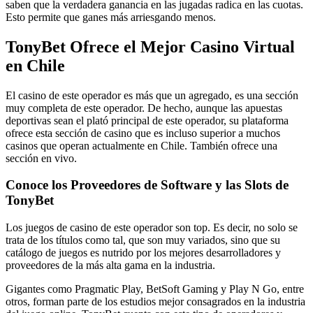
saben que la verdadera ganancia en las jugadas radica en las cuotas.
Esto permite que ganes más arriesgando menos.
TonyBet Ofrece el Mejor Casino Virtual
en Chile
El casino de este operador es más que un agregado, es una sección
muy completa de este operador. De hecho, aunque las apuestas
deportivas sean el plató principal de este operador, su plataforma
ofrece esta sección de casino que es incluso superior a muchos
casinos que operan actualmente en Chile. También ofrece una
sección en vivo.
Conoce los Proveedores de Software y las Slots de
TonyBet
Los juegos de casino de este operador son top. Es decir, no solo se
trata de los títulos como tal, que son muy variados, sino que su
catálogo de juegos es nutrido por los mejores desarrolladores y
proveedores de la más alta gama en la industria.
Gigantes como Pragmatic Play, BetSoft Gaming y Play N Go, entre
otros, forman parte de los estudios mejor consagrados en la industria