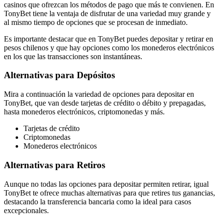
casinos que ofrezcan los métodos de pago que más te convienen. En
TonyBet tiene la ventaja de disfrutar de una variedad muy grande y
al mismo tiempo de opciones que se procesan de inmediato.
Es importante destacar que en TonyBet puedes depositar y retirar en
pesos chilenos y que hay opciones como los monederos electrónicos
en los que las transacciones son instantáneas.
Alternativas para Depósitos
Mira a continuación la variedad de opciones para depositar en
TonyBet, que van desde tarjetas de crédito o débito y prepagadas,
hasta monederos electrónicos, criptomonedas y más.
Tarjetas de crédito
Criptomonedas
Monederos electrónicos
Alternativas para Retiros
Aunque no todas las opciones para depositar permiten retirar, igual
TonyBet te ofrece muchas alternativas para que retires tus ganancias,
destacando la transferencia bancaria como la ideal para casos
excepcionales.