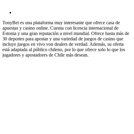
TonyBet es una plataforma muy interesante que ofrece casa de
apuestas y casino online. Cuenta con licencia internacional de
Estonia y una gran reputación a nivel mundial. Ofrece hasta más de
30 deportes para apostar y una variedad de juegos de casino que
incluye juegos en vivo von dealers de verdad. Además, su oferta
está adaptada al público chileno, por lo que ofrece solo lo que los
jugadores y apostadores de Chile más desean.