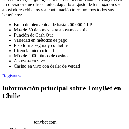
un operador que ofrece todo adaptado al gusto de los jugadores y
apostadores chilenos y a continuación te resumimos todos sus
beneficios:
Bono de bienvenida de hasta 200.000 CLP
Más de 30 deportes para apostar cada día
Función de Cash Out
Variedad en métodos de pago
Plataforma segura y confiable
Licencia internacional
Más de 2000 títulos de casino
Apuestas en vivo
Casino en vivo con dealer de verdad
Registrarse
Información principal sobre TonyBet en
Chille
tonybet.com