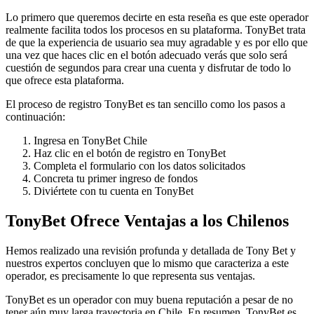
Lo primero que queremos decirte en esta reseña es que este operador
realmente facilita todos los procesos en su plataforma. TonyBet trata
de que la experiencia de usuario sea muy agradable y es por ello que
una vez que haces clic en el botón adecuado verás que solo será
cuestión de segundos para crear una cuenta y disfrutar de todo lo
que ofrece esta plataforma.
El proceso de registro TonyBet es tan sencillo como los pasos a
continuación:
Ingresa en TonyBet Chile
Haz clic en el botón de registro en TonyBet
Completa el formulario con los datos solicitados
Concreta tu primer ingreso de fondos
Diviértete con tu cuenta en TonyBet
TonyBet Ofrece Ventajas a los Chilenos
Hemos realizado una revisión profunda y detallada de Tony Bet y
nuestros expertos concluyen que lo mismo que caracteriza a este
operador, es precisamente lo que representa sus ventajas.
TonyBet es un operador con muy buena reputación a pesar de no
tener aún muy larga trayectoria en Chile. En resumen, TonyBet es